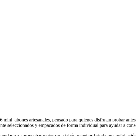
6 mini jabones artesanales, pensado para quienes disfrutan probar antes
ente seleccionados y empacados de forma individual para ayudar a cons
a ayudarte a aprovechar mejor cada jabón mientras brinda una exfoliació