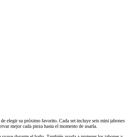
 de elegir su próximo favorito. Cada set incluye seis mini jabones
ervar mejor cada pieza hasta el momento de usarla.
n suave durante el baño. También ayuda a proteger los jabones y