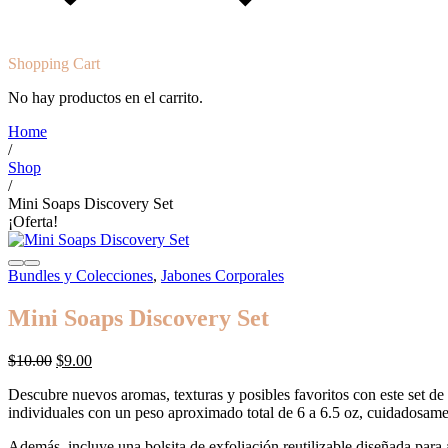
Shopping Cart
No hay productos en el carrito.
Home
/
Shop
/
Mini Soaps Discovery Set
¡Oferta!
Bundles y Colecciones
,
Jabones Corporales
Mini Soaps Discovery Set
El
El
$
10.00
$
9.00
precio
precio
Descubre nuevos aromas, texturas y posibles favoritos con este set de 
original
actual
individuales con un peso aproximado total de 6 a 6.5 oz, cuidadosam
era:
es:
$10.00.
$9.00.
Además, incluye una bolsita de exfoliación reutilizable diseñada par