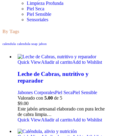
Limpieza Profunda
Piel Seca
Piel Sensible
Sensoriales
By Tags
calendula
calendula soap
jabon
Quick View
Añadir al carrito
Add to Wishlist
Leche de Cabras, nutritivo y
reparador
Jabones Corporales
Piel Seca
Piel Sensible
Valorado con
5.00
de 5
$
9.00
Este jabón artesanal elaborado con pura leche
de cabra limpia…
Quick View
Añadir al carrito
Add to Wishlist