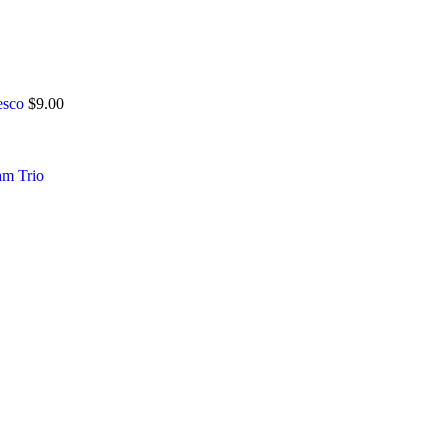
esco
$
9.00
am Trio