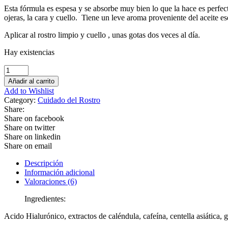
Esta fórmula es espesa y se absorbe muy bien lo que la hace es perfecta
ojeras, la cara y cuello. Tiene un leve aroma proveniente del aceite es
Aplicar al rostro limpio y cuello , unas gotas dos veces al día.
Hay existencias
Suero
Facial
Añadir al carrito
Hidratante
Add to Wishlist
y
Category:
Cuidado del Rostro
Revitalizante
Share:
cantidad
Share on facebook
Share on twitter
Share on linkedin
Share on email
Descripción
Información adicional
Valoraciones (6)
Ingredientes:
Acido Hialurónico, extractos de caléndula, cafeína, centella asiática, g