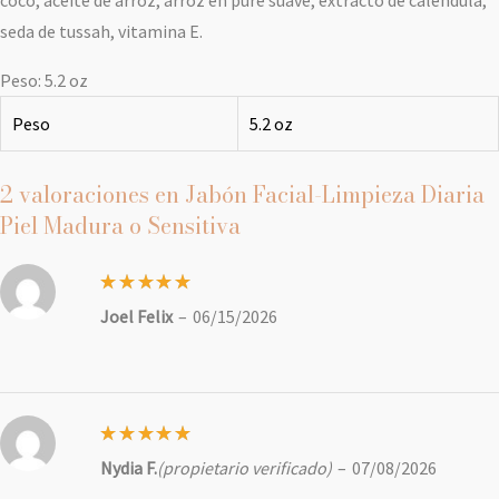
coco, aceite de arroz, arroz en puré suave, extracto de caléndula,
seda de tussah, vitamina E.
Peso: 5.2 oz
Peso
5.2 oz
2 valoraciones en
Jabón Facial-Limpieza Diaria
Piel Madura o Sensitiva
Valorado
Joel Felix
–
06/15/2026
con
5
de
5
Valorado
Nydia F.
(propietario verificado)
–
07/08/2026
con
5
de
5