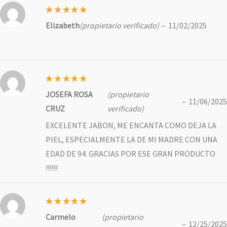
Valorado
Elizabeth
(propietario verificado)
–
11/02/2025
con
5
de
5
Valorado
JOSEFA ROSA
(propietario
con
5
de
–
11/06/2025
5
CRUZ
verificado)
EXCELENTE JABON, ME ENCANTA COMO DEJA LA
PIEL, ESPECIALMENTE LA DE MI MADRE CON UNA
EDAD DE 94. GRACIAS POR ESE GRAN PRODUCTO
!!!!!!
Valorado
Carmelo
(propietario
con
5
de
–
12/25/2025
5