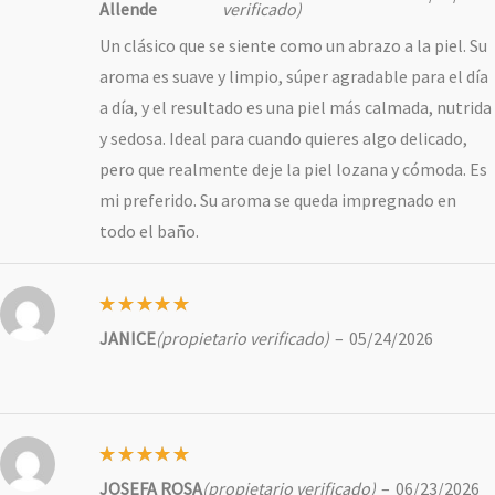
Allende
verificado)
Un clásico que se siente como un abrazo a la piel. Su
aroma es suave y limpio, súper agradable para el día
a día, y el resultado es una piel más calmada, nutrida
y sedosa. Ideal para cuando quieres algo delicado,
pero que realmente deje la piel lozana y cómoda. Es
mi preferido. Su aroma se queda impregnado en
todo el baño.
Valorado
JANICE
(propietario verificado)
–
05/24/2026
con
5
de
5
Valorado
JOSEFA ROSA
(propietario verificado)
–
06/23/2026
con
5
de