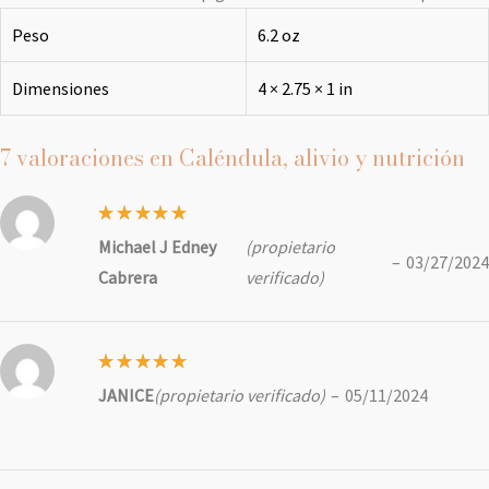
Peso
6.2 oz
Dimensiones
4 × 2.75 × 1 in
7 valoraciones en
Caléndula, alivio y nutrición
Valorado
Michael J Edney
(propietario
con
5
de
–
03/27/2024
5
Cabrera
verificado)
Valorado
JANICE
(propietario verificado)
–
05/11/2024
con
5
de
5