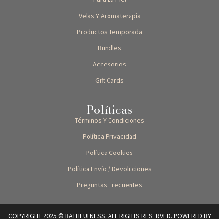
Velas Y Aromaterapia
Productos Temporada
Bundles
Accesorios
Gift Cards
Políticas
Términos Y Condiciones
Política Privacidad
Política Cookies
Política Envío / Devoluciones
Preguntas Frecuentes
COPYRIGHT 2025 © BATHFULNESS. ALL RIGHTS RESERVED. POWERED BY