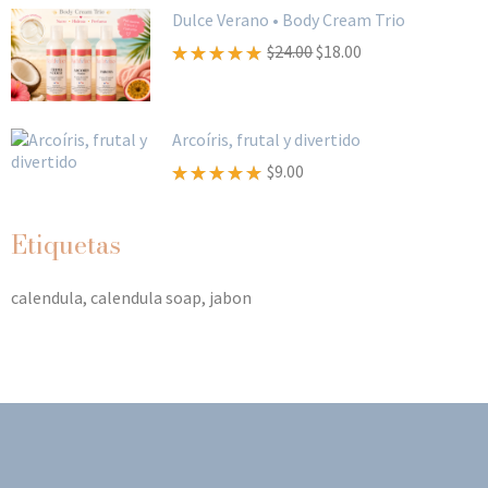
Dulce Verano • Body Cream Trio
$
24.00
$
18.00
Valorado
con
5.00
de 5
Arcoíris, frutal y divertido
$
9.00
Valorado
con
5.00
de 5
Etiquetas
calendula
calendula soap
jabon