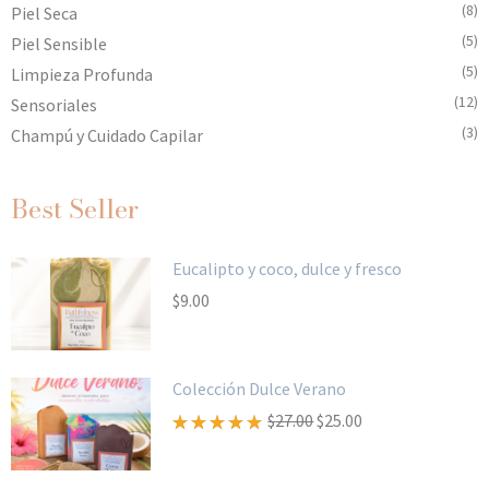
(8)
Piel Seca
(5)
Piel Sensible
(5)
Limpieza Profunda
(12)
Sensoriales
(3)
Champú y Cuidado Capilar
Best Seller
Eucalipto y coco, dulce y fresco
$
9.00
Colección Dulce Verano
$
27.00
$
25.00
Valorado
con
5.00
de 5