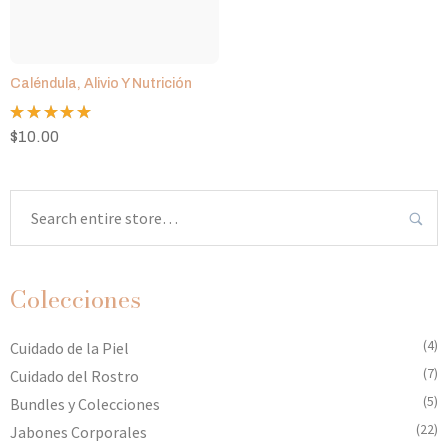
Caléndula, Alivio Y Nutrición
Valorado
$
10.00
con
5.00
de 5
Colecciones
(4)
Cuidado de la Piel
(7)
Cuidado del Rostro
(5)
Bundles y Colecciones
(22)
Jabones Corporales