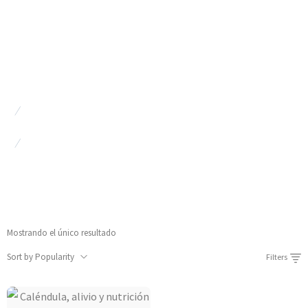
calendula soap
Home
/
Shop
/
calendula soap
Mostrando el único resultado
Sort by Popularity
Filters