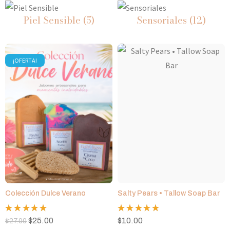
Piel Sensible
(5)
Sensoriales
(12)
¡OFERTA!
Colección Dulce Verano
Salty Pears • Tallow Soap Bar
Valorado
Valorado
$
25.00
$
10.00
$
27.00
con
5.00
con
5.00