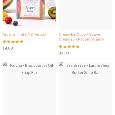
Arcoíris, Frutal Y Divertido
Crema De Coco • Suave,
Cremoso Y Reconfortante.
Valorado
$
9.00
con
5.00
Valorado
$
9.00
de 5
con
5.00
de 5