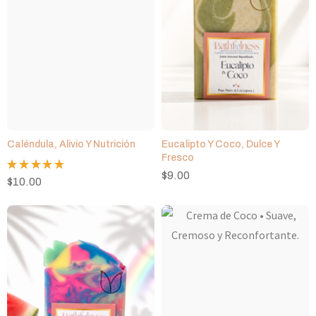
Caléndula, Alivio Y Nutrición
Eucalipto Y Coco, Dulce Y
Fresco
$
9.00
Valorado
$
10.00
con
5.00
de 5