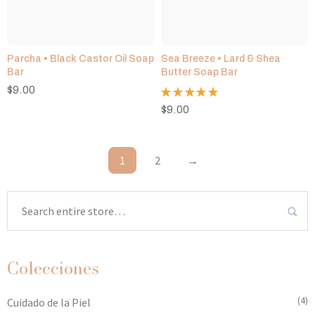
Parcha • Black Castor Oil Soap
Sea Breeze • Lard & Shea
Bar
Butter Soap Bar
$
9.00
Valorado
$
9.00
con
5.00
de 5
1
2
→
Colecciones
(4)
Cuidado de la Piel