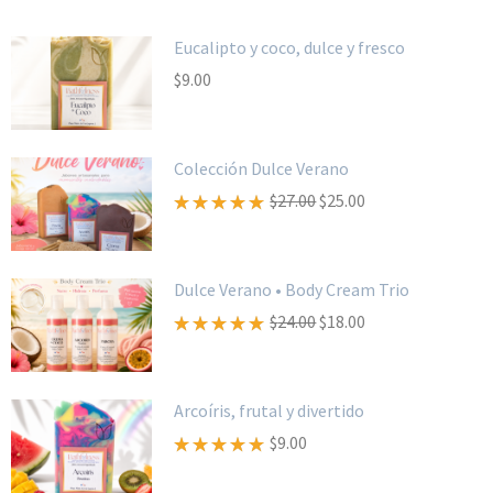
Eucalipto y coco, dulce y fresco
$
9.00
Colección Dulce Verano
$
27.00
$
25.00
Valorado
con
5.00
de 5
Dulce Verano • Body Cream Trio
$
24.00
$
18.00
Valorado
con
5.00
de 5
Arcoíris, frutal y divertido
$
9.00
Valorado
con
5.00