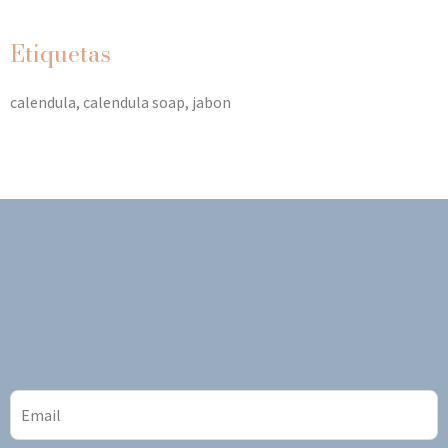
de 5
Etiquetas
calendula
calendula soap
jabon