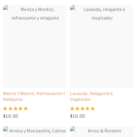
de 5
de 5
Menta Y Mentol, Refrescante Y
Lavanda, Relajante E
Relajante
Inspirador
Valorado
Valorado
$
10.00
$
10.00
con
5.00
con
5.00
de 5
de 5