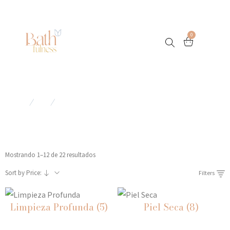
0
Jabones Corporales
Home
Shop
Jabones Corporales
/
/
Mostrando 1–12 de 22 resultados
Sort by Price:
Filters
Limpieza Profunda
(5)
Piel Seca
(8)