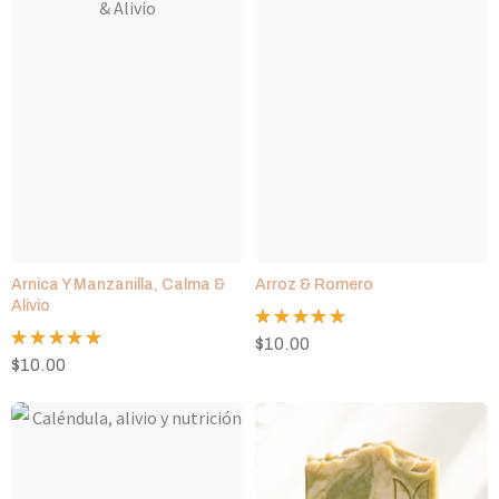
Arnica Y Manzanilla, Calma &
Arroz & Romero
Alivio
Valorado
$
10.00
con
5.00
Valorado
$
10.00
de 5
con
5.00
de 5